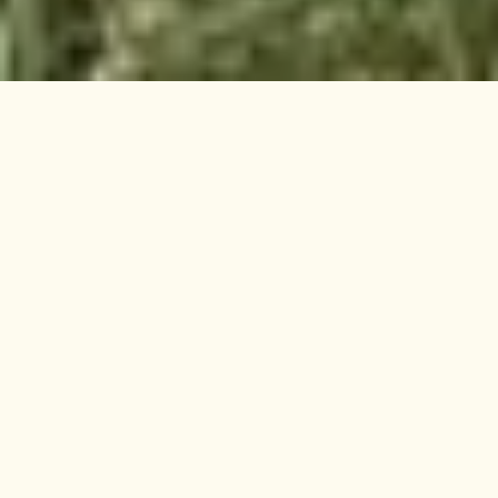
PFERDEFUHRBETRIEB JULIAN SARTORIUS
IN DER
TRADITION
VERANKERT,
FÜR DIE
ZUKUNFT